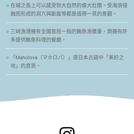
在城之島上可以感受到大自然的偉大壯闊。受海浪侵
蝕而形成的洞穴與斷崖等都是值得一見的景觀。
三崎漁港擁有全國首屈一指的鮪魚漁獲量，周邊有許
多提供鮪魚料理的餐廳。
「Maholova（マホロバ）」是日本古語中「美好之
地」的意思。