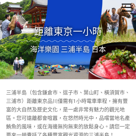
距離東京一小時
海洋樂園 三浦半島 日本
三浦半島（包含鎌倉市、逗子市、葉山町、橫須賀市、
三浦市）距離東京品川僅需有1小時電車車程，擁有豐
富的大自然及歷史文化，是一處非常有魅力的觀光地
區。您可遠離都會喧囂，在悠然時光中，品嚐當地名產
鮪魚的風味，或在海邊無拘無束的放鬆身心。請您一定
要來一趟囊括了各種豐富觀光資源的三浦半島！