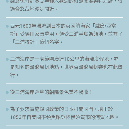
鎌倉也有許多受年輕人歡迎的時髦餐廳與特產店，很
適合悠哉地漫步閒逛。
西元1600年漂流到日本的英國航海家「威廉•亞當
斯」受德川家康重用，領受三浦半島為領地，並有了
「三浦按針」這個名字。
三浦海岸是一處範圍廣達10公里的海灘度假地，亦
是知名的滑浪風帆地點，世界盃滑浪風帆賽也在此舉
行，
從三浦海岸眺望的朝陽景色美不勝收！
為了要求實施鎖國政策的日本打開國門，培里於
1853年自美國率領黑船登陸橫須賀市的浦賀地區。