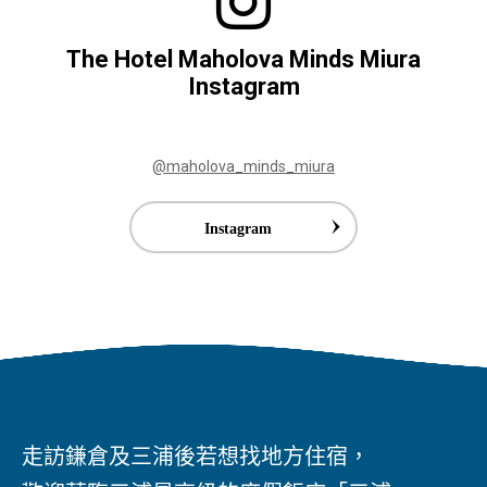
The Hotel Maholova Minds Miura
Instagram
@maholova_minds_miura
Instagram
走訪鎌倉及三浦後若想找地方住宿，